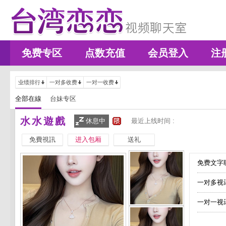
免费专区
点数充值
会员登入
注
业绩排行
一对多收费
一对一收费
全部在線
台妹专区
水水遊戲
休息中
最近上线时间 :
免費視訊
进入包厢
送礼
免费文字聊
一对多视
一对一视