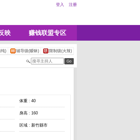
登入
注册
反映
赚钱联盟专区
纯)
辅导级(暧昧)
限制级(火辣)
体重 : 40
身高 : 160
区域 : 新竹縣市