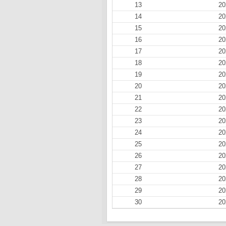
13
20
14
20
15
20
16
20
17
20
18
20
19
20
20
20
21
20
22
20
23
20
24
20
25
20
26
20
27
20
28
20
29
20
30
20