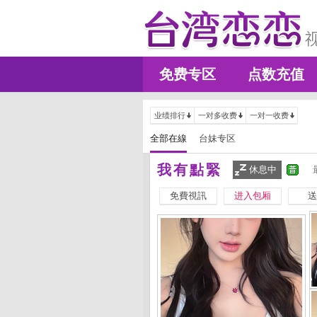
免费专区
点数充值
业绩排行
一对多收费
一对一收费
全部在線
台妹专区
我有點緊
休息中
免費視訊
进入包厢
送