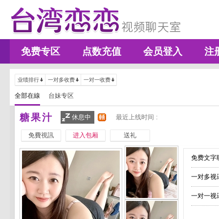
免费专区
点数充值
会员登入
注
业绩排行
一对多收费
一对一收费
全部在線
台妹专区
糖果汁
休息中
最近上线时间 :
免費視訊
进入包厢
送礼
免费文字聊
一对多视
一对一视